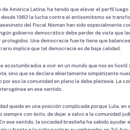
 de América Latina, ha tenido que elevar el perfil lueg
va, desde 1983 la lucha contra el antisemitismo se transf
sesinato del Fiscal Nisman han sido especialmente comp
ingún gobierno democrático debe perder de vista que la
 protegidos. Una democracia fuerte tiene que balancear
trario implica que tal democracia es de baja calidad.
os acostumbrados a vivir en un mundo que nos es hostil
peta, sino que se declara abiertamente simpatizante nue
no por eso la comunidad en pleno le debe pleitesía. La 
heterogénea en ese sentido.
idad queda en una posición complicada porque Lula, en s
 no siempre con éxito, de dejar a salvo a la comunidad jud
 En ese sentido, la sociedad brasileña ha sabido ayudar 
azis y frente a la crítica retirar su embajador en Tel Av