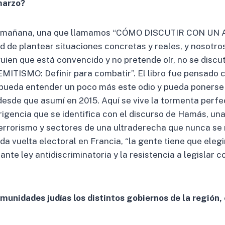
 marzo?
r la mañana, una que llamamos “CÓMO DISCUTIR CON UN
dad de plantear situaciones concretas y reales, y nosotr
n que está convencido y no pretende oír, no se discute
EMITISMO: Definir para combatir”. El libro fue pensado 
pueda entender un poco más este odio y pueda ponerse d
desde que asumí en 2015. Aquí se vive la tormenta perf
rigencia que se identifica con el discurso de Hamás, un
 terrorismo y sectores de una ultraderecha que nunca se 
da vuelta electoral en Francia, “la gente tiene que elegir
erante ley antidiscriminatoria y la resistencia a legislar
munidades judías los distintos gobiernos de la región,