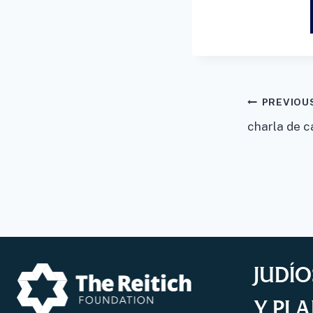
Post
PREVIOU
charla de c
navigat
JUDÍO
Y PLA