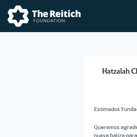
Skip
to
content
Hatzalah C
Estimados Fundac
Queremos agradec
nueva baliza para