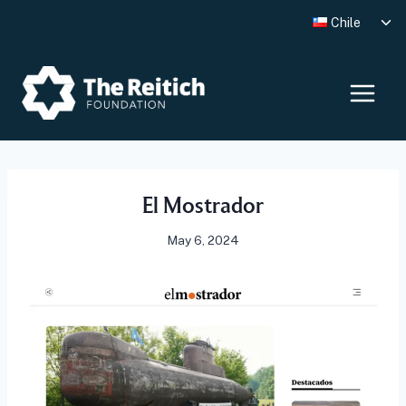
Skip
Tog
Chile
to
chi
me
content
El Mostrador
May 6, 2024