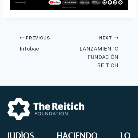
Post
PREVIOUS
NEXT
Infobae
LANZAMIENTO
navigation
FUNDACIÓN
REITICH
JUDÍOS HACIENDO LO