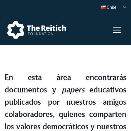
Skip
Tog
Chile
to
chi
me
content
En esta área encontrarás
documentos y
papers
educativos
publicados por nuestros amigos
colaboradores, quienes comparten
los valores democráticos y nuestros