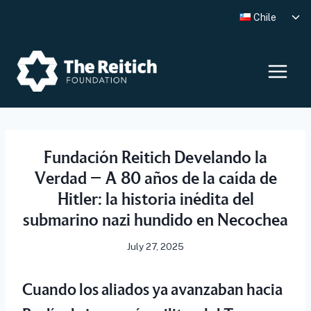
Skip
Tog
Chile
to
chi
me
content
Fundación Reitich Develando la
Verdad – A 80 años de la caída de
Hitler: la historia inédita del
submarino nazi hundido en Necochea
July 27, 2025
Cuando los aliados ya avanzaban hacia