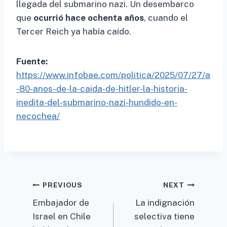
llegada del submarino nazi. Un desembarco
que
ocurrió hace ochenta años
, cuando el
Tercer Reich ya había caído.
Fuente:
https://www.infobae.com/politica/2025/07/27/a
-80-anos-de-la-caida-de-hitler-la-historia-
inedita-del-submarino-nazi-hundido-en-
necochea/
Post
PREVIOUS
NEXT
Embajador de
La indignación
navigation
Israel en Chile
selectiva tiene