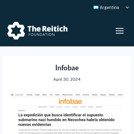
Skip
Tog
Argentina
to
chi
me
content
Infobae
April 30, 2024