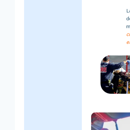
L
d
m
c
e