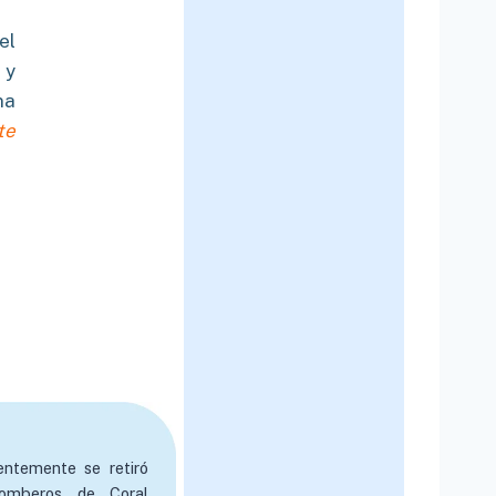
el
 y
na
te
ientemente se retiró
omberos de Coral