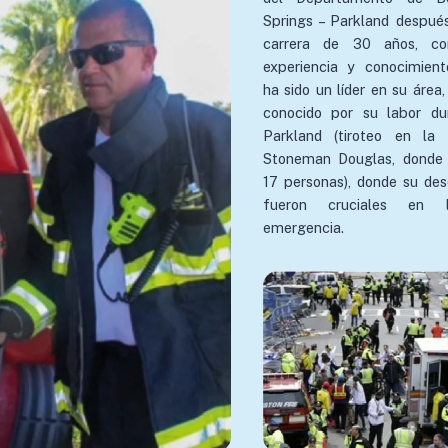
Springs – Parkland después
carrera de 30 años, co
experiencia y conocimien
ha sido un líder en su área
conocido por su labor du
Parkland (tiroteo en la 
Stoneman Douglas, donde 
17 personas), donde su de
fueron cruciales en 
emergencia.